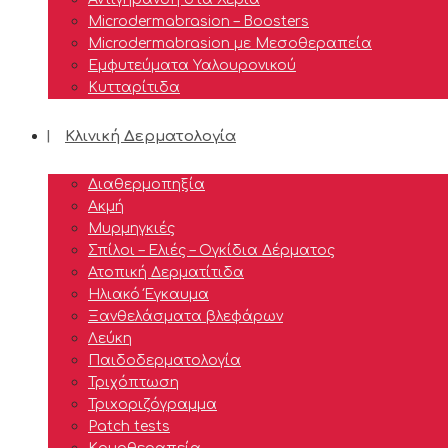
Microdermabrasion – Boosters
Microdermabrasion με Μεσοθεραπεία
Εμφυτεύματα Υαλουρονικού
Κυτταρίτιδα
Κλινική Δερματολογία
Διαθερμοπηξία
Ακμή
Μυρμηγκιές
Σπίλοι – Ελιές – Ογκίδια Δέρματος
Ατοπική Δερματίτιδα
Ηλιακό Έγκαυμα
Ξανθελάσματα βλεφάρων
Λεύκη
Παιδοδερματολογία
Τριχόπτωση
Τριxοριζόγραμμα
Patch tests