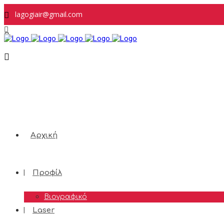
lagogiair@gmail.com
ΚΛΕΙΣΤΕ ΡΑΝΤΕΒΟΥ: 2108985811 - 6974123978
Follow Us:
Αρχική
Προφίλ
Βιογραφικό
Laser