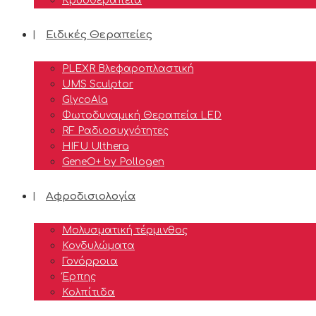
Κρυοθεραπεία
Ειδικές Θεραπείες
PLEXR Βλεφαροπλαστική
UMS Sculptor
GlycoAla
Φωτοδυναμική Θεραπεία LED
RF Ραδιοσυχνότητες
HIFU Ulthera
GeneO+ by Pollogen
Αφροδισιολογία
Μολυσματική τέρμινθος
Κονδυλώματα
Γονόρροια
Έρπης
Κολπίτιδα