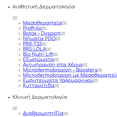
Αισθητική Δερματολογία
Μεσοθεραπεία
Profhilo
Botox – Dysport
Νήματα PDO
PRX-T33
RRS LOLA
Bio Nutri Lift
Εξωσώματα
Αντιγήρανση στα Χέρια
Microdermabrasion – Boosters
Microdermabrasion με Μεσοθεραπεί
Εμφυτεύματα Υαλουρονικού
Κυτταρίτιδα
Κλινική Δερματολογία
Διαθερμοπηξία