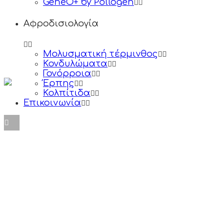
GeneO+ by Pollogen
Αφροδισιολογία
Μολυσματική τέρμινθος
Κονδυλώματα
Γονόρροια
Έρπης
Κολπίτιδα
Επικοινωνία
Αισθητική Δερμα
-------------