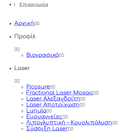
Επικοινωνία
Αρχική
Προφίλ
Βιογραφικό
Laser
Picosure
Fractional Laser Mosaic
Laser Aλεξανδρίτη
Laser Αποτρίχωση
Lunula
Ευρυαγγείες
Λιπογλυπτική – Κρυολιπόλυση
Σύσφιξη Laser