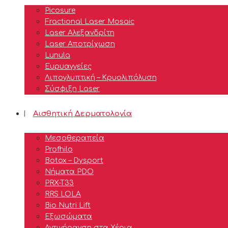
Picosure
Fractional Laser Mosaic
Laser Aλεξανδρίτη
Laser Αποτρίχωση
Lunula
Ευρυαγγείες
Λιπογλυπτική – Κρυολιπόλυση
Σύσφιξη Laser
Αισθητική Δερματολογία
Μεσοθεραπεία
Profhilo
Botox – Dysport
Νήματα PDO
PRX-T33
RRS LOLA
Bio Nutri Lift
Εξωσώματα
Αντιγήρανση στα Χέρια