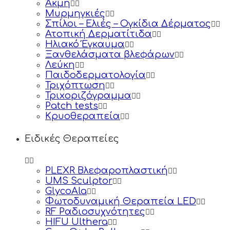
Ακμή
Μυρμηγκιές
Σπίλοι – Ελιές – Ογκίδια Δέρματος
Ατοπική Δερματίτιδα
Ηλιακό Έγκαυμα
Ξανθελάσματα βλεφάρων
Λεύκη
Παιδοδερματολογία
Τριχόπτωση
Τριxοριζόγραμμα
Patch tests
Κρυοθεραπεία
Ειδικές Θεραπείες
PLEXR Βλεφαροπλαστική
UMS Sculptor
GlycoAla
Φωτοδυναμική Θεραπεία LED
RF Ραδιοσυχνότητες
HIFU Ulthera