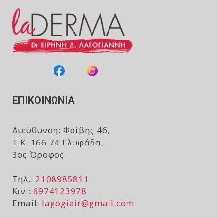
ΕΠΙΚΟΙΝΩΝΙΑ
Διεύθυνση: Φοίβης 46,
Τ.Κ. 166 74 Γλυφάδα,
3ος Όροφος
Τηλ.:
2108985811
Κιν.:
6974123978
Email:
lagogiair@gmail.com