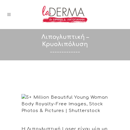
Λιπογλυπτική –
Κρυολιπόλυση
-------------
Η Λιπογλυπτική Laser είναι μία μη